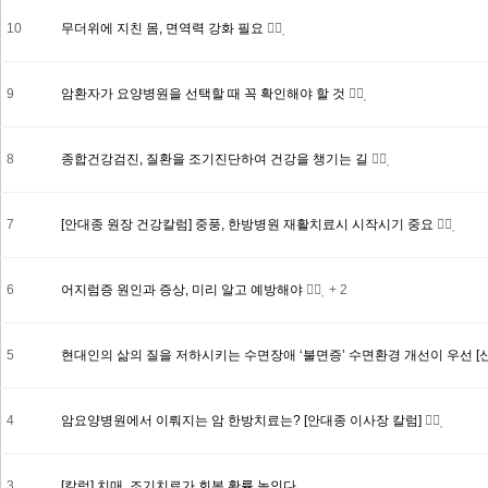
10
무더위에 지친 몸, 면역력 강화 필요
9
암환자가 요양병원을 선택할 때 꼭 확인해야 할 것
8
종합건강검진, 질환을 조기진단하여 건강을 챙기는 길
7
[안대종 원장 건강칼럼] 중풍, 한방병원 재활치료시 시작시기 중요
6
어지럼증 원인과 증상, 미리 알고 예방해야
+ 2
5
현대인의 삶의 질을 저하시키는 수면장애 ‘불면증’ 수면환경 개선이 우선 [
4
암요양병원에서 이뤄지는 암 한방치료는? [안대종 이사장 칼럼]
3
[칼럼] 치매, 조기치료가 회복 확률 높인다