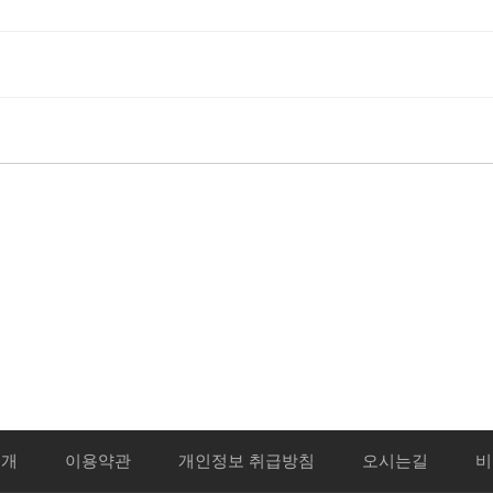
양·한방 협진 시스템으로
정확한 검사가 가능한 중화한방
맞춤치료까지 원스톱 가능합니다.
소개
이용약관
개인정보 취급방침
오시는길
비